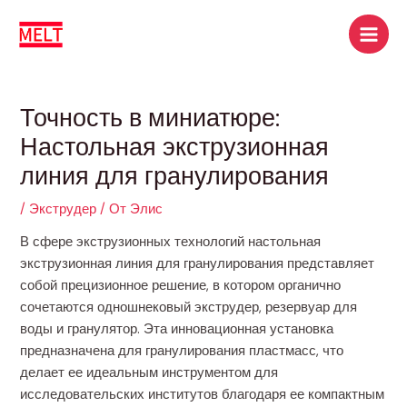
Перейти
Post
Поиск
Глав
к
navigation
мен
содержимому
Точность в миниатюре:
Настольная экструзионная
линия для гранулирования
/
Экструдер
/ От
Элис
В сфере экструзионных технологий настольная
экструзионная линия для гранулирования представляет
собой прецизионное решение, в котором органично
сочетаются одношнековый экструдер, резервуар для
воды и гранулятор. Эта инновационная установка
предназначена для гранулирования пластмасс, что
делает ее идеальным инструментом для
исследовательских институтов благодаря ее компактным