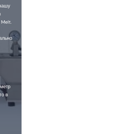
 нашу
в
Melt.
ально
аметр
го в