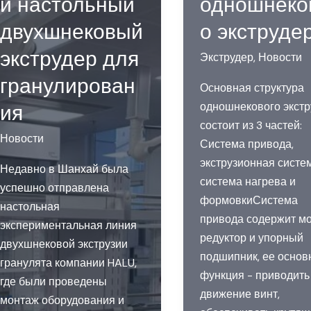
й настольный
одношнеко
двухшнековый
о экструде
экструдер для
Экструдер
,
Новости
гранулирован
Основная структура
ия
одношнекового экстр
состоит из 3 частей:
Новости
Система привода,
экструзионная систе
Недавно в Шанхай была
система нагрева и
успешно отправлена
формовкиСистема
настольная
привода содержит м
экспериментальная линия
редуктор и упорный
двухшнековой экструзии
подшипник, ее основ
гранулята компании HALU,
функция - приводить
где были проведены
движение винт,
монтаж оборудования и