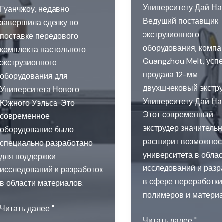
Университету Дай Н
Гуанчжоу, недавно
Ведущий поставщик
завершила сделку по
экструзионного
поставке передового
оборудования, компа
комплекта настольного
Guangzhou Melt, усп
экструзионного
продала 12-мм
оборудования для
двухшнековый экстр
Университета Нового
Университету Дай На
Южного Уэльса. Это
Этот современный
современное
экструдер значитель
оборудование было
расширит возможнос
специально разработано
университета в обла
для поддержки
исследований и разр
исследований и разработок
в сфере переработки
в области материалов.
полимеров и материа
Настольная
Читать далее "
11
Читать далее "
экструзионная