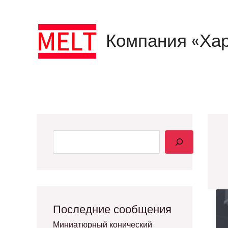
YouTube
Перейти
Поиск
к
Компания «Хар
содержимому
Последние сообщения
Миниатюрный конический