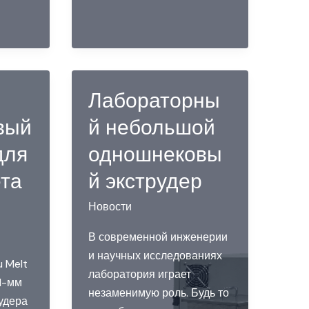
Лабораторны
вый
й небольшой
для
одношнековы
та
й экструдер
Новости
В современной инженерии
и научных исследованиях
 Melt
лаборатория играет
1-мм
незаменимую роль. Будь то
удера