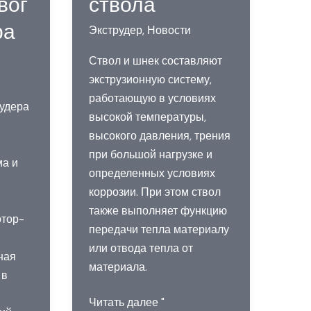
вог
ствола
ра
Экструдер
,
Новости
Ствол и шнек составляют
экструзионную систему,
работающую в условиях
удера
высокой температуры,
высокого давления, трения
при большой нагрузке и
ма и
определенных условиях
коррозии. При этом ствол
также выполняет функцию
отор-
передачи тепла материалу
или отвода тепла от
ная
материала.
 в
Структура
Читать далее "