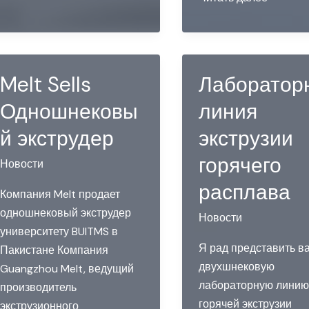
мм
машина
двухшнековый
экструдер
для
Melt Sells
Лаборатор
университета
Одношнековы
линия
Дай
Нам
й экструдер
экструзии
горячего
Новости
расплава
Компания Melt продает
одношнековый экструдер
Новости
университету BUITMS в
Я рад представить в
Пакистане Компания
двухшнековую
Guangzhou Melt, ведущий
лабораторную линию
производитель
горячей экструзии
экструзионного