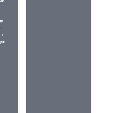
щий
ствола
ма
т,
то
для