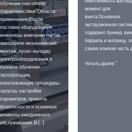
обеспечивать крутя
обучение персонала.
момент для
Характеристики: Области
винта.Основная
применения: После
экструзионная систе
поставки оборудования
содержит бункер, вин
инженеры компании Hartek
баррель и матрицу, э
завершили механический
самая важная часть 
монтаж, пуско-наладку
электрооборудования и
Структура
Читать далее "
базовое обучение
одношнекового
эксплуатации,
экструдера
охватывающее процедуры
запуска, настройки
параметров, правила
безопасности и основные
моменты ежедневного
обслуживания. В [...]