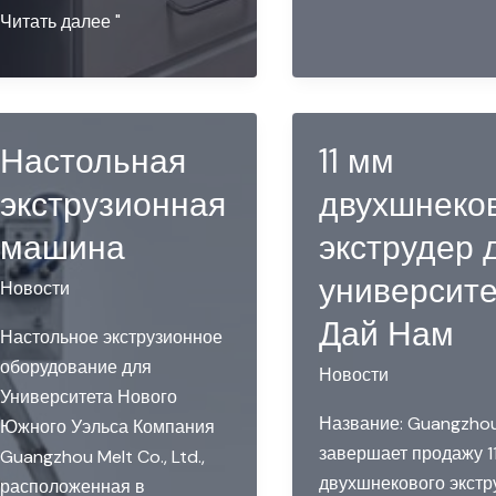
Лабораторный
Читать далее "
настольный
двухшнековый
экструдер
для
Настольная
11 мм
гранулирования
экструзионная
двухшнеко
машина
экструдер 
университе
Новости
Дай Нам
Настольное экструзионное
оборудование для
Новости
Университета Нового
Название: Guangzhou
Южного Уэльса Компания
завершает продажу 1
Guangzhou Melt Co., Ltd.,
двухшнекового экстр
расположенная в