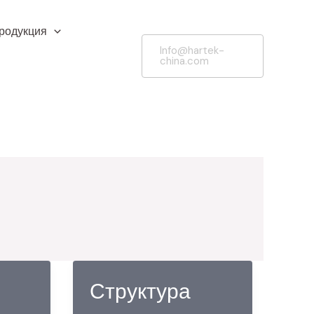
родукция
Info@hartek-
china.com
Структура