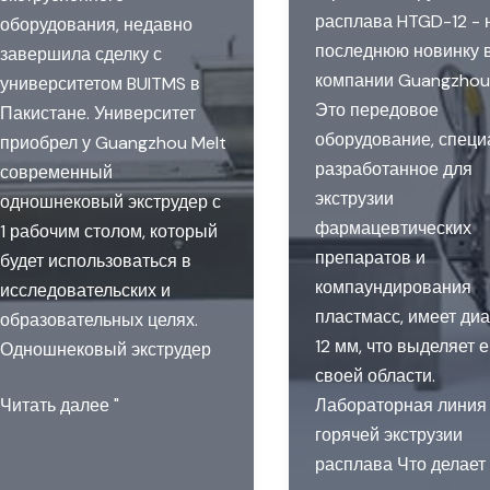
расплава HTGD-12 -
оборудования, недавно
последнюю новинку 
завершила сделку с
компании Guangzhou 
университетом BUITMS в
Это передовое
Пакистане. Университет
оборудование, специ
приобрел у Guangzhou Melt
разработанное для
современный
экструзии
одношнековый экструдер с
фармацевтических
1 рабочим столом, который
препаратов и
будет использоваться в
компаундирования
исследовательских и
пластмасс, имеет ди
образовательных целях.
12 мм, что выделяет е
Одношнековый экструдер
своей области.
Melt
Читать далее "
Лабораторная линия
Sells
горячей экструзии
Одношнековый
расплава Что делает