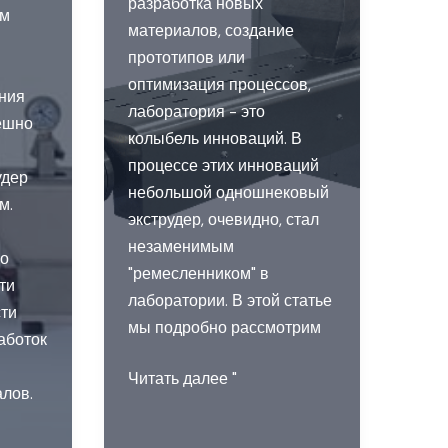
разработка новых
ам
материалов, создание
прототипов или
оптимизация процессов,
ния
лаборатория - это
ешно
колыбель инноваций. В
процессе этих инноваций
удер
небольшой одношнековый
м.
экструдер, очевидно, стал
незаменимым
но
"ремесленником" в
ти
лаборатории. В этой статье
сти
мы подробно рассмотрим
аботок
Лабораторный
Читать далее "
лов.
небольшой
одношнековый