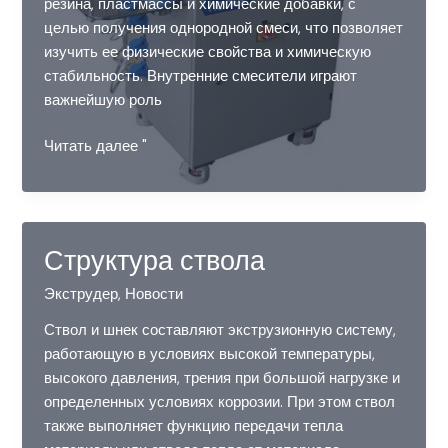
резина, пластмассы и химические добавки, с
целью получения однородной смеси, что позволяет
изучить ее физические свойства и химическую
стабильность. Внутренние смесители играют
важнейшую роль
Миксеры
Читать далее "
Banbury
Структура ствола
Экструдер
,
Новости
Ствол и шнек составляют экструзионную систему,
работающую в условиях высокой температуры,
высокого давления, трения при большой нагрузке и
определенных условиях коррозии. При этом ствол
также выполняет функцию передачи тепла