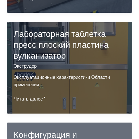
двухшнековый
экструдер
для
производства
Лабораторная таблетка
ультрафильтрационных
пресс плоский пластина
мембран
из
вулканизатор
полых
волокон
Экструдер
Эксплуатационные характеристики Области
применения
Лабораторная
Читать далее "
таблетка
пресс
плоский
пластина
Конфигурация и
вулканизатор