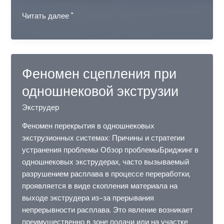
Применение
Читать далее "
двухшнековых
экструдеров
в
производстве
Феномен сцепления при
сухих
одношнековой экструзии
электродов
Экструдер
Феномен перекрытия в одношнековых
экструзионных системах: Причины и стратегии
устранения проблемы Обзор проблемыБриджинг в
одношнековых экструдерах, часто вызываемый
разрушением расплава в процессе переработки,
проявляется в виде скопления материала на
выходе экструдера из-за прерывания
непрерывности расплава. Это явление возникает
преимущественно в зоне подачи или на участке