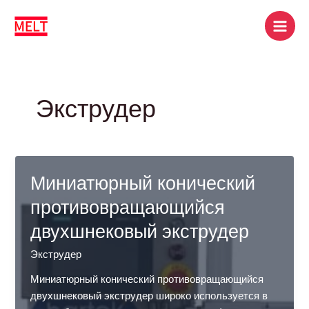
Перейти
Пагинация
Поиск
Глав
к
сообщений
мен
содержимому
Экструдер
Миниатюрный конический
противовращающийся
двухшнековый экструдер
Экструдер
Миниатюрный конический противовращающийся
двухшнековый экструдер широко используется в