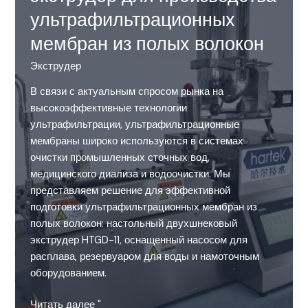
ультрафильтрационных
мембран из полых волокон
Экструдер
В связи с актуальным спросом рынка на
высокоэффективные технологии
ультрафильтрации, ультрафильтрационные
мембраны широко используются в системах
очистки промышленных сточных вод,
медицинского диализа и водоочистки. Мы
представляем решение для эффективной
подготовки ультрафильтрационных мембран из
полых волокон: настольный двухшнековый
экструдер HTGD-11, оснащенный насосом для
расплава, резервуаром для воды и намоточным
оборудованием.
Настольный
Читать далее "