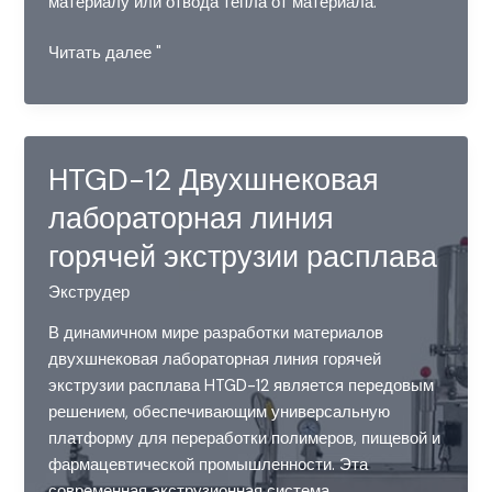
материалу или отвода тепла от материала.
Структура
Читать далее "
ствола
HTGD-12 Двухшнековая
лабораторная линия
горячей экструзии расплава
Экструдер
В динамичном мире разработки материалов
двухшнековая лабораторная линия горячей
экструзии расплава HTGD-12 является передовым
решением, обеспечивающим универсальную
платформу для переработки полимеров, пищевой и
фармацевтической промышленности. Эта
современная экструзионная система