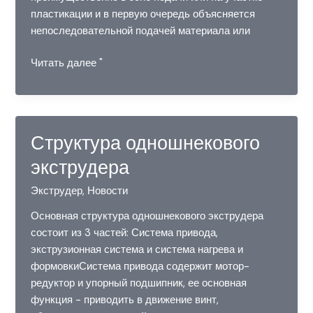
пластикации и в первую очередь объясняется
непоследовательной подачей материала или
Феномен
Читать далее "
сцепления
при
одношнековой
экструзии
Структура одношнекового
экструдера
Экструдер
,
Новости
Основная структура одношнекового экструдера
состоит из 3 частей: Система привода,
экструзионная система и система нагрева и
формовкиСистема привода содержит мотор-
редуктор и упорный подшипник, ее основная
функция - приводить в движение винт,