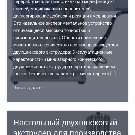
переработке пластмасс, включая модификацию
смесей, модификацию наполнителей,
диспергирование добавок и реакции смешивания.
Это идеальное экспериментальное устройство,
отличающееся высокой точностью и
производительностью. Области применения
миниатюрного конического противовращающегося
двухшнекового экструдера: Эксплуатационные
характеристики миниатюрного конического
двухшнекового экструдера с противовращением
шнека: Технические параметры миниатюрного [...]...
Миниатюрный
Читать далее "
конический
противовращающийся
двухшнековый
экструдер
Настольный двухшнековый
экструдер для производства