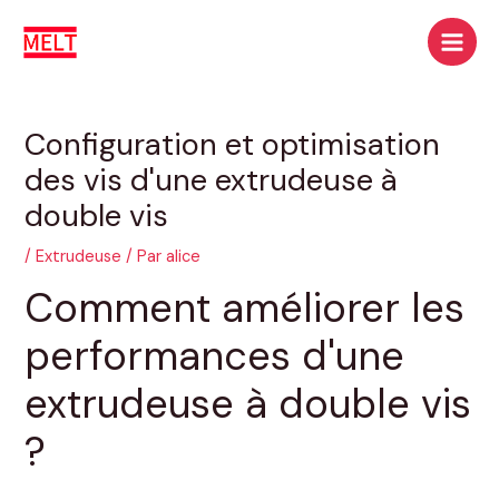
Aller
Navigation
Recherche
Men
au
des
princ
contenu
articles
Configuration et optimisation
des vis d'une extrudeuse à
double vis
/
Extrudeuse
/ Par
alice
Comment améliorer les
performances d'une
extrudeuse à double vis
?