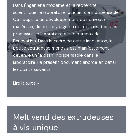
de
Dans l'ingénierie moderne et la recherche
Dai
scientifique, le laboratoire joue un rôle indispensable.
Nam
Qu'il s'agisse du développement de nouveaux
matériaux, du prototypage ou de l'optimisation des
processus, le laboratoire est le berceau de
l'innovation. Dans le cadre de cette innovation, la
petite extrudeuse monovis est manifestement
devenue un "artisan" indispensable dans le
laboratoire. Le présent document aborde en détail
les points suivants
Petit
Lire la suite »
extrudeur
à
vis
unique
Melt vend des extrudeuses
de
à vis unique
laboratoire