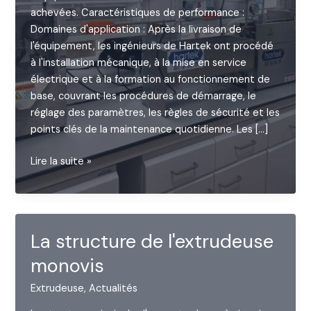
achevées. Caractéristiques de performance :
Domaines d'application : Après la livraison de
l'équipement, les ingénieurs de Hartek ont procédé
à l'installation mécanique, à la mise en service
électrique et à la formation au fonctionnement de
base, couvrant les procédures de démarrage, le
réglage des paramètres, les règles de sécurité et les
points clés de la maintenance quotidienne. Les [...]
Extrudeuse
Lire la suite »
bi-
vis
de
laboratoire
La structure de l'extrudeuse
Granulation
monovis
Extrudeuse
,
Actualités