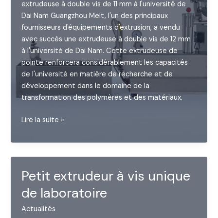
extrudeuse à double vis de 11 mm à l'université de
Dai Nam Guangzhou Melt, l'un des principaux
fournisseurs d'équipements d'extrusion, a vendu
avec succès une extrudeuse à double vis de 12 mm
à l'université de Dai Nam. Cette extrudeuse de
pointe renforcera considérablement les capacités
de l'université en matière de recherche et de
développement dans le domaine de la
transformation des polymères et des matériaux.
Extrudeuse
Lire la suite »
à
double
vis
de
Petit extrudeur à vis unique
11
de laboratoire
mm
pour
Actualités
l'Université