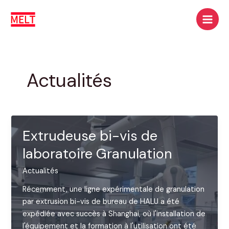
Aller
Recherche
Men
au
princ
contenu
Actualités
Extrudeuse bi-vis de
laboratoire Granulation
Actualités
Récemment, une ligne expérimentale de granulation
par extrusion bi-vis de bureau de HALU a été
expédiée avec succès à Shanghai, où l'installation de
l'équipement et la formation à l'utilisation ont été