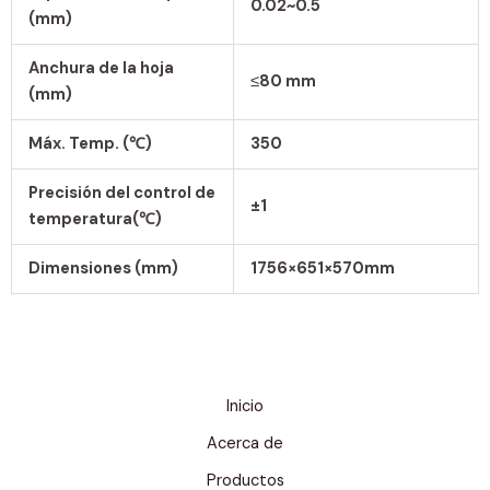
0.02~0.5
(mm)
Anchura de la hoja
≤
80 mm
(mm)
Máx. Temp. (
℃)
350
Precisión del control de
±1
temperatura(
℃)
Dimensiones (mm)
1756
×651×570mm
Inicio
Acerca de
Productos