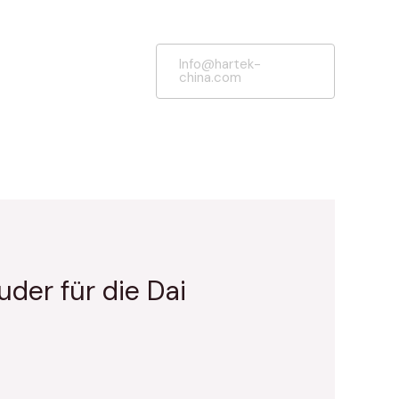
Info@hartek-
china.com
der für die Dai