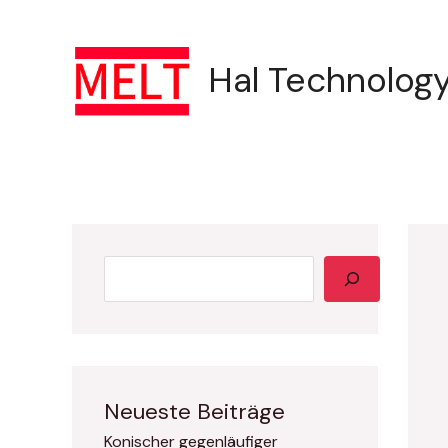
YouTube
Zum
Suche
Inhalt
Hal Technolo
springen
Neueste Beiträge
Konischer gegenläufiger