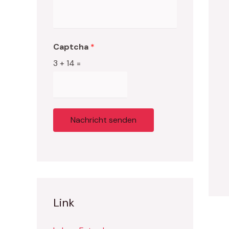
Captcha
*
3
+
14
=
Nachricht senden
Link