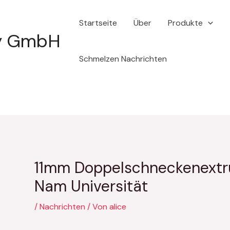
Nach
Startseite
Über
Produkte
der
gy GmbH
Navigation
Schmelzen Nachrichten
11mm Doppelschneckenextru
Nam Universität
/
Nachrichten
/ Von
alice