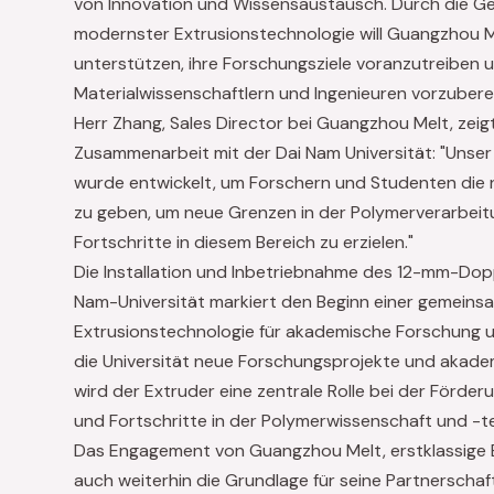
von Innovation und Wissensaustausch. Durch die 
modernster Extrusionstechnologie will Guangzhou Me
unterstützen, ihre Forschungsziele voranzutreiben 
Materialwissenschaftlern und Ingenieuren vorzubere
Herr Zhang, Sales Director bei Guangzhou Melt, zeigt
Zusammenarbeit mit der Dai Nam Universität: "Uns
wurde entwickelt, um Forschern und Studenten die
zu geben, um neue Grenzen in der Polymerverarbei
Fortschritte in diesem Bereich zu erzielen."
Die Installation und Inbetriebnahme des 12-mm-Dop
Nam-Universität markiert den Beginn einer gemeinsam
Extrusionstechnologie für akademische Forschung 
die Universität neue Forschungsprojekte und akademis
wird der Extruder eine zentrale Rolle bei der För
und Fortschritte in der Polymerwissenschaft und -te
Das Engagement von Guangzhou Melt, erstklassige E
auch weiterhin die Grundlage für seine Partnerscha