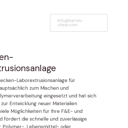
Info@hartek-
china.com
en-
rusionsanlage
cken-Laborextrusionsanlage für
hauptsächlich zum Mischen und
ymerverarbeitung eingesetzt und hat sich
ur Entwicklung neuer Materialien
viele Möglichkeiten für Ihre F&E- und
fördert die schnelle und zuverlässige
er Polymer-, Lebensmittel- oder