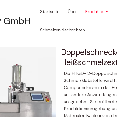
Startseite
Über
Produkte
gy GmbH
Schmelzen Nachrichten
Doppelschneck
Heißschmelzext
Die HTGD-12-Doppelschne
Schmelzklebstoffe wird 
Compoundieren in der Pol
auf andere Anwendungen z
ausgedehnt. Sie eröffnet 
Produktionsumgebung und 
Materialentwicklung in d